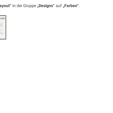
layout“
in der Gruppe
„Designs“
auf
„Farben“
.