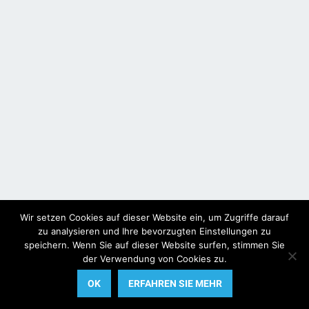
Wir setzen Cookies auf dieser Website ein, um Zugriffe darauf
zu analysieren und Ihre bevorzugten Einstellungen zu
speichern. Wenn Sie auf dieser Website surfen, stimmen Sie
der Verwendung von Cookies zu.
© 2024
Office-Lernen.com
OK
ERFAHREN SIE MEHR
Startseite
Datenschutzerklärung
Impressum