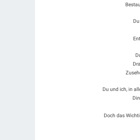
Besta
Du
En
Du
Dra
Zusehe
Du und ich, in al
Din
Doch das Wichtig