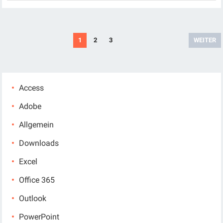
Seitennummerierung
1
2
3
WEITER
der
Beiträge
Access
Adobe
Allgemein
Downloads
Excel
Office 365
Outlook
PowerPoint