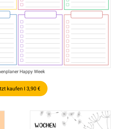
enplaner Happy Week
tzt kaufen I 3,90 €