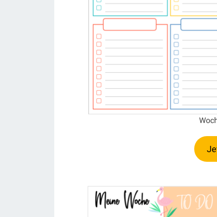
Woch
Je