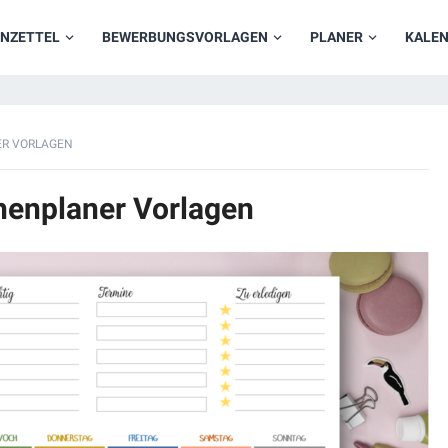
NZETTEL
BEWERBUNGSVORLAGEN
PLANER
KALE
R VORLAGEN
henplaner Vorlagen