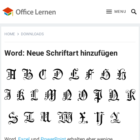
MENU
HOME
DOWNLOADS
Word: Neue Schriftart hinzufügen
Word,
Excel
und
PowerPoint
erhalten eher wenige