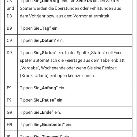
C3
Tippen Sie
„Übertrag“
ein. Die
Zelle D3
lassen Sie frei.
und
Später werden die Überstunden oder Fehlstunden aus
D3
dem Vohrjahr bzw. aus dem Vormonat ermittelt.
B9
Tippen Sie
„Tag“
ein.
C9
Tippen Sie
„Datum“
ein.
D9
Tippen Sie
„Status“
ein. In der Spalte „Status“ soll Excel
später automatisch die Feiertage aus dem Tabellenblatt
„Vorgabe“, Wochenende oder wenn Sie eine Fehlzeit
(Krank, Urlaub) eintippen kennzeichnen.
E9
Tippen Sie
„Anfang“
ein.
F9
Tippen Sie
„Pause“
ein.
G9
Tippen Sie
„Ende“
ein.
H9
Tippen Sie
„Gearbeitet“
ein.
I9
Tippen Sie
„Tagessoll“
ein.