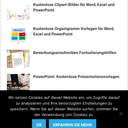
Kostenlose Clipart-Bilder für Word, Excel und
PowerPoint
Kostenlose Organigramm Vorlagen für Word,
Excel und PowerPoint
Bewerbungsanschreiben Formulierungshilfen
PowerPoint: Kostenlose Präsentationsvorlagen
Wir setzen Cookies auf dieser Website ein, um Zugriffe darauf
zu analysieren und Ihre bevorzugten Einstellungen zu
speichern. Wenn Sie auf dieser Website surfen, stimmen Sie
der Verwendung von Cookies zu.
© 2024
Office-Lernen.com
OK
ERFAHREN SIE MEHR
Startseite
Datenschutzerklärung
Impressum