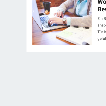
Wo
Be
Ein 
anspr
Tür i
gefül