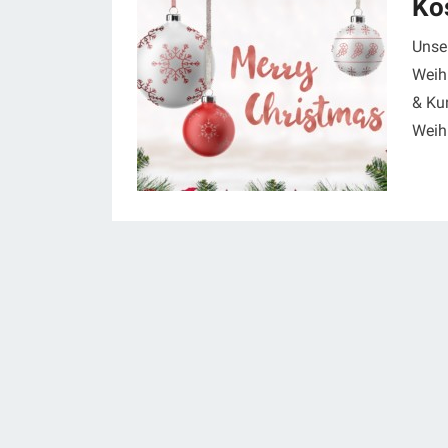
Ko
Unse
Weih
& Ku
Weih