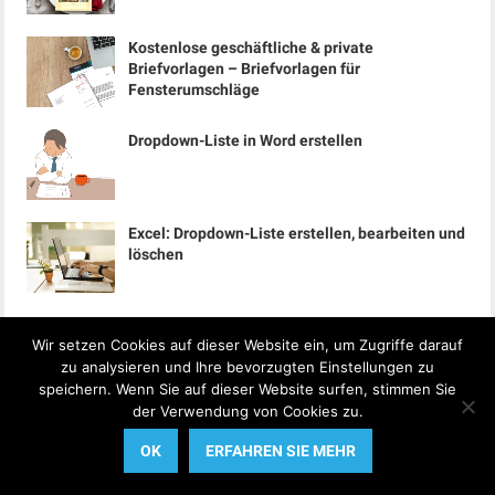
Kostenlose geschäftliche & private
Briefvorlagen – Briefvorlagen für
Fensterumschläge
Dropdown-Liste in Word erstellen
Excel: Dropdown-Liste erstellen, bearbeiten und
löschen
Kostenlose Clipart-Bilder für Word, Excel und
Wir setzen Cookies auf dieser Website ein, um Zugriffe darauf
PowerPoint
zu analysieren und Ihre bevorzugten Einstellungen zu
speichern. Wenn Sie auf dieser Website surfen, stimmen Sie
der Verwendung von Cookies zu.
Kostenlose Organigramm Vorlagen für Word,
Excel und PowerPoint
OK
ERFAHREN SIE MEHR