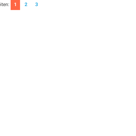
iten:
1
2
3