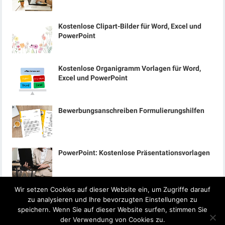
Kostenlose Clipart-Bilder für Word, Excel und
PowerPoint
Kostenlose Organigramm Vorlagen für Word,
Excel und PowerPoint
Bewerbungsanschreiben Formulierungshilfen
PowerPoint: Kostenlose Präsentationsvorlagen
Wir setzen Cookies auf dieser Website ein, um Zugriffe darauf
zu analysieren und Ihre bevorzugten Einstellungen zu
speichern. Wenn Sie auf dieser Website surfen, stimmen Sie
der Verwendung von Cookies zu.
© 2024
Office-Lernen.com