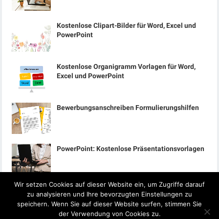
Kostenlose Clipart-Bilder für Word, Excel und
PowerPoint
Kostenlose Organigramm Vorlagen für Word,
Excel und PowerPoint
Bewerbungsanschreiben Formulierungshilfen
PowerPoint: Kostenlose Präsentationsvorlagen
Wir setzen Cookies auf dieser Website ein, um Zugriffe darauf
zu analysieren und Ihre bevorzugten Einstellungen zu
speichern. Wenn Sie auf dieser Website surfen, stimmen Sie
der Verwendung von Cookies zu.
© 2024
Office-Lernen.com