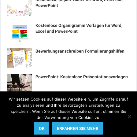
PowerPoint
Kostenlose Organigramm Vorlagen für Word,
Excel und PowerPoint
Bewerbungsanschreiben Formulierungshilfen
PowerPoint: Kostenlose Präsentationsvorlagen
Wir setzen Cookies auf dieser Website ein, um Zugriffe darauf
zu analysieren und Ihre bevorzugten Einstellungen zu
speichern. Wenn Sie auf dieser Website surfen, stimmen Sie
der Verwendung von Cookies zu.
© 2024
Office-Lernen.com
OK
ERFAHREN SIE MEHR
Startseite
Datenschutzerklärung
Impressum