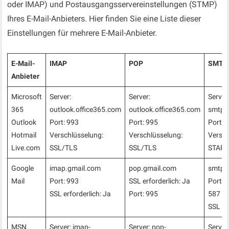
oder IMAP) und Postausgangsservereinstellungen (STMP)
Ihres E-Mail-Anbieters. Hier finden Sie eine Liste dieser
Einstellungen für mehrere E-Mail-Anbieter.
E-Mail-
IMAP
POP
SMTP
Anbieter
Microsoft
Server:
Server:
Server
365
outlook.office365.com
outlook.office365.com
smtp.
Outlook
Port: 993
Port: 995
Port: 
Hotmail
Verschlüsselung:
Verschlüsselung:
Versch
Live.com
SSL/TLS
SSL/TLS
START
Google
imap.gmail.com
pop.gmail.com
smtp.
Mail
Port: 993
SSL erforderlich: Ja
Port: 
SSL erforderlich: Ja
Port: 995
587 (
SSL er
MSN
Server: imap-
Server: pop-
Server