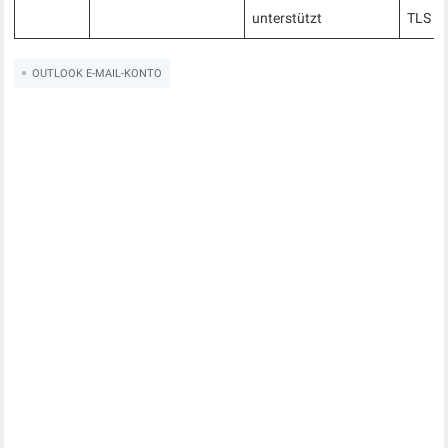
unterstützt
TLS V
OUTLOOK E-MAIL-KONTO