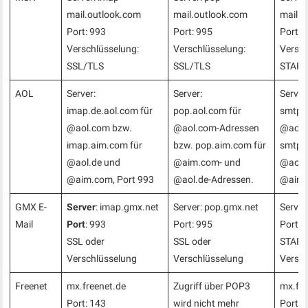
mail.outlook.com
mail.outlook.com
mail.o
Port: 993
Port: 995
Port: 
Verschlüsselung:
Verschlüsselung:
Versch
SSL/TLS
SSL/TLS
START
AOL
Server:
Server:
Server
imap.de.aol.com für
pop.aol.com für
smtp.d
@aol.com bzw.
@aol.com-Adressen
@aol.
imap.aim.com für
bzw. pop.aim.com für
smtp.
@aol.de und
@aim.com- und
@aol.
@aim.com, Port 993
@aol.de-Adressen.
@aim.
GMX E-
Server
: imap.gmx.net
Server: pop.gmx.net
Server
Mail
Port
: 993
Port: 995
Port: 
SSL oder
SSL oder
START
Verschlüsselung
Verschlüsselung
Versc
Freenet
mx.freenet.de
Zugriff über POP3
mx.fre
Port: 143
wird nicht mehr
Port: