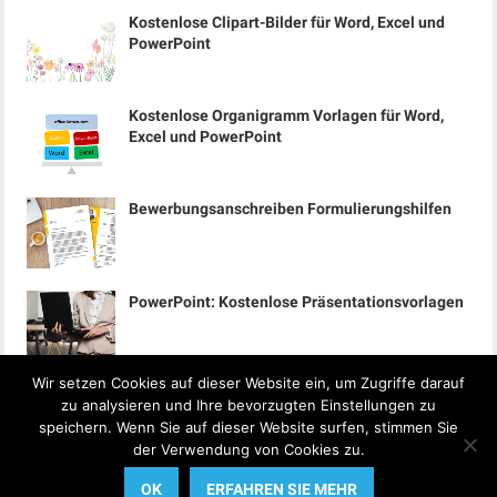
Kostenlose Clipart-Bilder für Word, Excel und
PowerPoint
Kostenlose Organigramm Vorlagen für Word,
Excel und PowerPoint
Bewerbungsanschreiben Formulierungshilfen
PowerPoint: Kostenlose Präsentationsvorlagen
Wir setzen Cookies auf dieser Website ein, um Zugriffe darauf
zu analysieren und Ihre bevorzugten Einstellungen zu
speichern. Wenn Sie auf dieser Website surfen, stimmen Sie
der Verwendung von Cookies zu.
© 2024
Office-Lernen.com
OK
ERFAHREN SIE MEHR