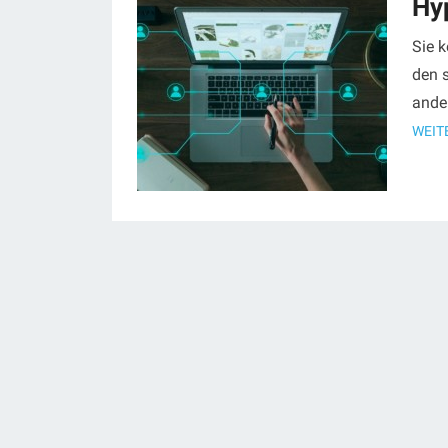
Hyp
Sie k
den s
ander
WEIT