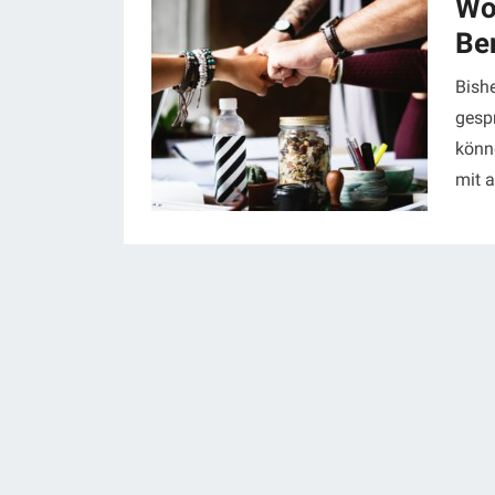
Wo
Be
Bishe
gesp
könn
mit 