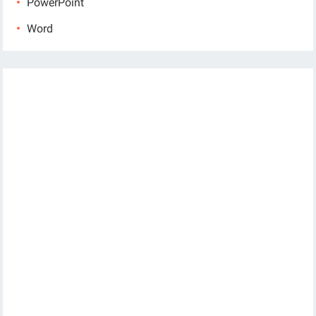
PowerPoint
Word