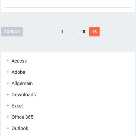
Seitennummerierung
ZURÜCK
1
…
15
16
der
Beiträge
Access
Adobe
Allgemein
Downloads
Excel
Office 365
Outlook