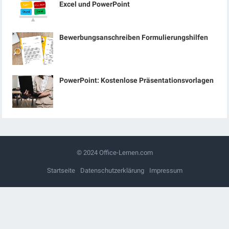
Excel und PowerPoint
Bewerbungsanschreiben Formulierungshilfen
PowerPoint: Kostenlose Präsentationsvorlagen
© 2024
Office-Lernen.com
Startseite
Datenschutzerklärung
Impressum