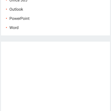
Office 365
Outlook
PowerPoint
Word