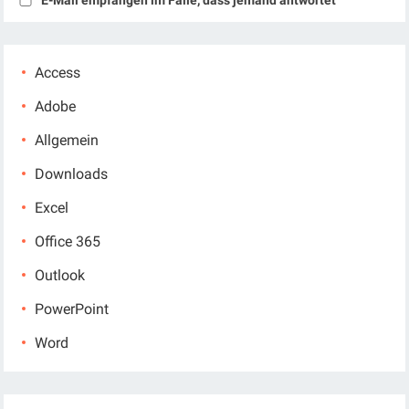
E-Mail empfangen im Falle, dass jemand antwortet
Access
Adobe
Allgemein
Downloads
Excel
Office 365
Outlook
PowerPoint
Word