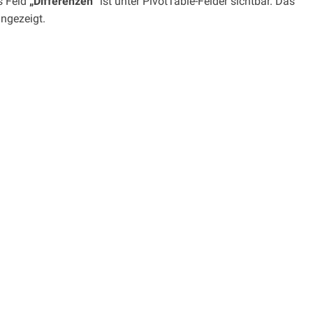
s Feld
„Differenzen“
ist unter PivotTable-Felder sichtbar. Das
ngezeigt.